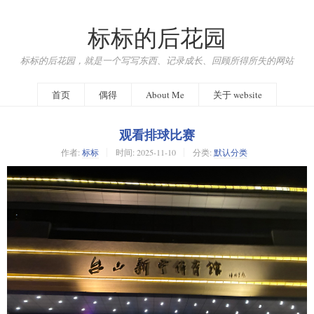
标标的后花园
标标的后花园，就是一个写写东西、记录成长、回顾所得所失的网站
首页
偶得
About Me
关于 website
观看排球比赛
作者:
标标
时间:
2025-11-10
分类:
默认分类