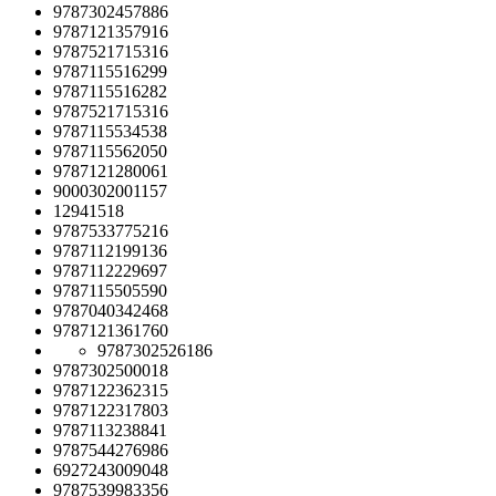
9787302457886
9787121357916
9787521715316
9787115516299
9787115516282
9787521715316
9787115534538
9787115562050
9787121280061
9000302001157
12941518
9787533775216
9787112199136
9787112229697
9787115505590
9787040342468
9787121361760
9787302526186
9787302500018
9787122362315
9787122317803
9787113238841
9787544276986
6927243009048
9787539983356