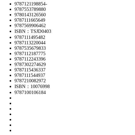
9787121198854-
9787553789880
9780143126560
9787111665649
9787569906462
ISBN：TSJD0403
9787111495482
9787113220044
9787535679833
9787112187775
9787112243396
9787302274629
9787115436337
9787111544937
9787210082972
ISBN：10076998
9787100106184