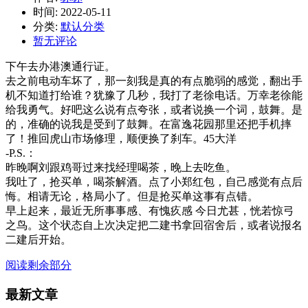
时间:
2022-05-11
分类:
默认分类
暂无评论
下午去办港澳通行证。
去之前电动车坏了，那一刻我是真的有点脆弱的感觉，翻出手
机不知道打给谁？犹豫了几秒，我打了老徐电话。万幸老徐能
给我勇气。好吧这么说有点夸张，或者说换一个词，鼓舞。是
的，准确的说我是受到了鼓舞。在富逸花园那里还把手机摔
了！推回虎山市场修理，顺便换了刹车。45大洋
-P.S.：
昨晚啊刘跟鸡哥过来找经理喝茶，晚上去吃鱼。
我吐了，抢买单，喝茶解酒。点了小郑红包，自己感觉有点后
悔。相请无论，格局小了。但是抢买单这事有点错。
早上起来，最近无所事事感、有愧疚感 今日尤甚，恍若惊弓
之鸟。这个状态自上次决定把二建书拿回宿舍后，或者说报名
二建后开始。
阅读剩余部分
最新文章