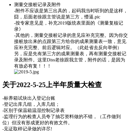
测量交接桩记录及附件
-附件不应该是第三出具的，起码我当时听到的是这样，
囧，后面老徐跟主管说是第三方，懵逼.pic
-按专家意见是，补充2019版统表里面的《测量复核记
录》
-其他的，测量交接桩记录的意见应补充完整。因为你交
接桩放出来的点跟第三方给你的成果测量表一致，意见
应补充完整、前后逻辑对应。（此处省去反向举例）
另，应是先有第三方的成果测量表，再有测量交接桩记
录及附件。这里Diss老徐跟我主管，附件的话，是因为
有放必有复！！！
关于2022-5-25上半年质量大检查
-标养箱试块出入登记台账
-登记出库几组，入库几组；
-区别于保温箱温湿控制记录表
-监理行为的检查人员夸了抽芯资料做的不错，（工作做到
位）但没有形成更好的有效文件。
-见证取样记录做的详尽!