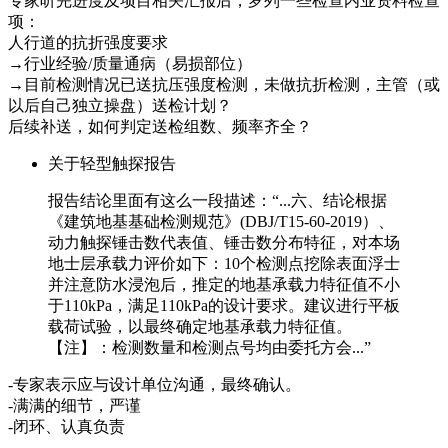
专家听完进度及项目相关汇报后，罗列一些检查内业资料检查
项：
人行道的抗折强度要求
→行业经验/质量通病（易损部位）
→目前检测情况已送抗压强度检测，未做抗折检测，主管（或
以后自己独立操盘）送检计划？
后续补送，如何判定送检组数、频率齐全？
关于轻型触探报告
报告结论里面有这么一段描述：“...六、结论根据
《建筑地基基础检测规范》(DBJ/T15-60-2019）、
动力触探锤击数代表值、锤击数分布特征，对本场
地士层承载力评价如下：10个检测点挖除表面浮士
并注意防水浸泡后，推定的地基承载力特征值不小
于110kPa，满足110kPa的设计要求。建议进行平板
载荷试验，以最终确定地基承载力特征值。
【注】：检测数量和检测点号均由委托方会...”
-专家表示应与设计单位沟通，最终确认。
-满满的细节，严谨
-闭环、认真负责