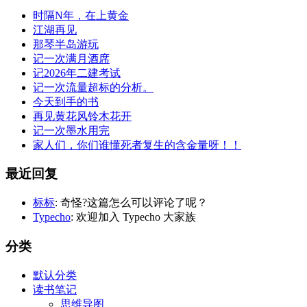
时隔N年，在上黄金
江湖再见
那琴半岛游玩
记一次满月酒席
记2026年二建考试
记一次流量超标的分析。
今天到手的书
再见黄花风铃木花开
记一次墨水用完
家人们，你们谁懂死者复生的含金量呀！！
最近回复
标标
: 奇怪?这篇怎么可以评论了呢？
Typecho
: 欢迎加入 Typecho 大家族
分类
默认分类
读书笔记
思维导图