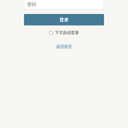
密
或
码
邮
箱
登录
下次自动登录
返回首页