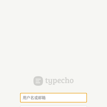
用
户
名