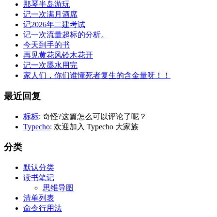
那琴半岛游玩
记一次满月酒席
记2026年二建考试
记一次流量超标的分析。
今天到手的书
再见黄花风铃木花开
记一次墨水用完
家人们，你们谁懂死者复生的含金量呀！！
最近回复
标标
: 奇怪?这篇怎么可以评论了呢？
Typecho
: 欢迎加入 Typecho 大家族
分类
默认分类
读书笔记
思维导图
清单列表
命令行用法