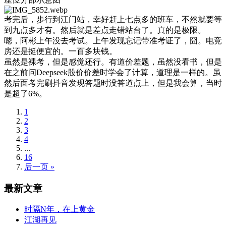
考完后，步行到江门站，幸好赶上七点多的班车，不然就要等
到九点多才有。然后就是差点走错站台了。真的是极限。
嗯，阿彬上午没去考试。上午发现忘记带准考证了，囧。电竞
房还是挺便宜的。一百多块钱。
虽然是裸考，但是感觉还行。有道价差题，虽然没看书，但是
在之前问Deepseek股价价差时学会了计算，道理是一样的。虽
然后面考完刷抖音发现答题时没答道点上，但是我会算，当时
是超了6%。
1
2
3
4
...
16
后一页 »
最新文章
时隔N年，在上黄金
江湖再见