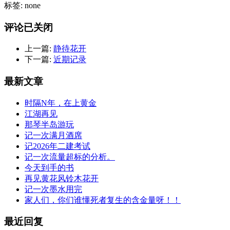
标签: none
评论已关闭
上一篇:
静待花开
下一篇:
近期记录
最新文章
时隔N年，在上黄金
江湖再见
那琴半岛游玩
记一次满月酒席
记2026年二建考试
记一次流量超标的分析。
今天到手的书
再见黄花风铃木花开
记一次墨水用完
家人们，你们谁懂死者复生的含金量呀！！
最近回复